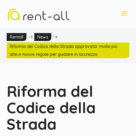
$
$
Rentall
News
Riforma del Codice della Strada approvata: multe più
alte e nuove regole per guidare in sicurezza
Riforma del
Codice della
Strada