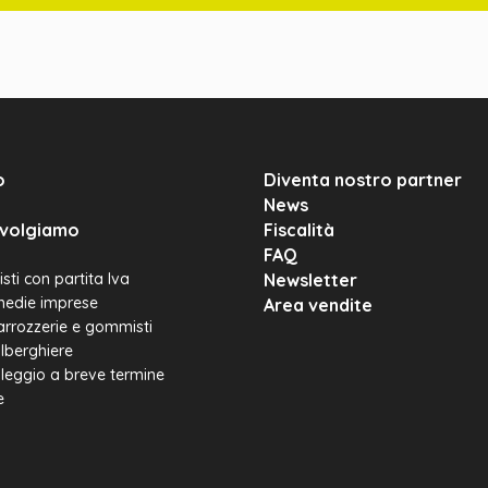
o
Diventa nostro partner
News
rivolgiamo
Fiscalità
FAQ
sti con partita Iva
Newsletter
medie imprese
Area vendite
carrozzerie e gommisti
alberghiere
leggio a breve termine
e