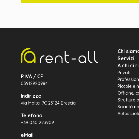
Chi siam
Servizi
A chi ci 
Privati
P.IVA / CF
Professioni
03912920984
Piccole e 
Officine, 
Indirizzo
Strutture 
via Malta, 7C 25124 Brescia
Società no
Autoscuol
Telefono
+39 030 223909
eMail