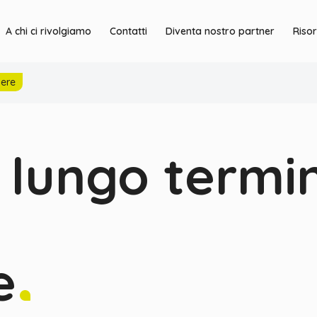
A chi ci rivolgiamo
Contatti
Diventa nostro partner
Riso
iere
 lungo termi
e