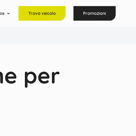
rse
Trova veicolo
Promozioni
ne per