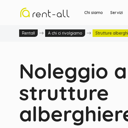
Chi siamo
Servizi
$
$
Rentall
A chi ci rivolgiamo
Strutture albergh
Noleggio a
strutture
alberghier