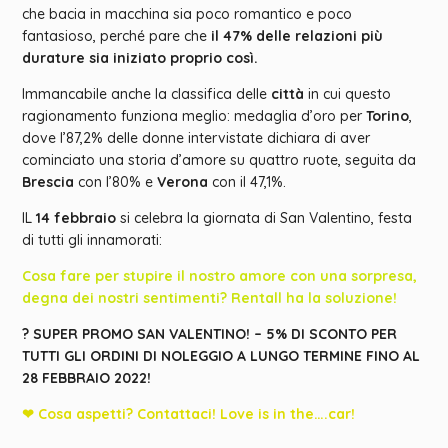
che bacia in macchina sia poco romantico e poco
fantasioso, perché pare che
il 47% delle relazioni più
durature sia iniziato proprio così.
Immancabile anche la classifica delle
città
in cui questo
ragionamento funziona meglio: medaglia d’oro per
Torino
,
dove l’87,2% delle donne intervistate dichiara di aver
cominciato una storia d’amore su quattro ruote, seguita da
Brescia
con l’80% e
Verona
con il 47,1%.
IL
14 febbraio
si celebra la giornata di San Valentino, festa
di tutti gli innamorati:
Cosa fare per stupire il nostro amore con una sorpresa,
degna dei nostri sentimenti? Rentall ha la soluzione!
? SUPER PROMO SAN VALENTINO! – 5% DI SCONTO PER
TUTTI GLI ORDINI DI NOLEGGIO A LUNGO TERMINE FINO AL
28 FEBBRAIO 2022!
❤
Cosa aspetti? Contattaci! Love is in the….car!