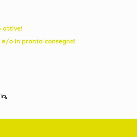
 attive!
ck e/o in pronta consegna!
lity