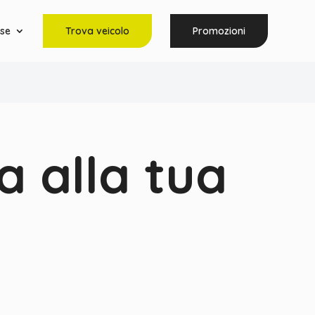
rse
Trova veicolo
Promozioni
ia alla tua