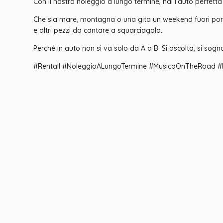
Con il nostro noleggio a lungo termine, hai l’auto perfett
Che sia mare, montagna o una gita un weekend fuori por
e altri pezzi da cantare a squarciagola.
Perché in auto non si va solo da A a B. Si ascolta, si sog
#Rentall #NoleggioALungoTermine #MusicaOnTheRoad #P