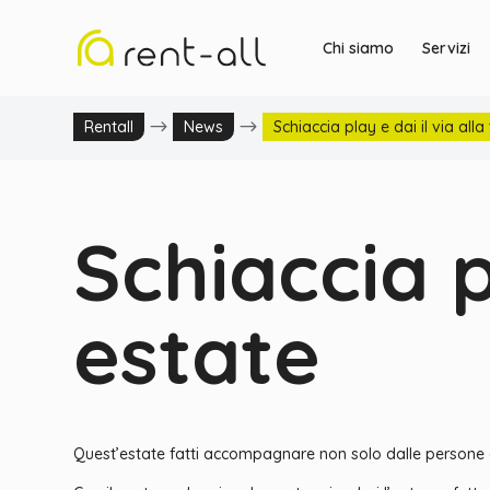
Chi siamo
Servizi
$
$
Rentall
News
Schiaccia play e dai il via alla
Schiaccia p
estate
Quest’estate fatti accompagnare non solo dalle persone c