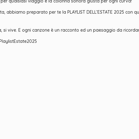
a per qualsiasi viaggio e la colonna sonora giusta per ogni curva!
ta, abbiamo preparato per te la PLAYLIST DELL’ESTATE 2025 con qua
na, si vive. E ogni canzone è un racconto ed un paesaggio da ricorda
laylistEstate2025