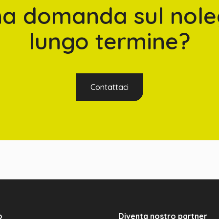
na domanda sul nole
lungo termine?
Contattaci
o
Diventa nostro partner