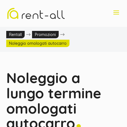
$
$
Rentall
Promozioni
Noleggio omologati autocarro
Noleggio a
lungo termine
omologati
autocarro