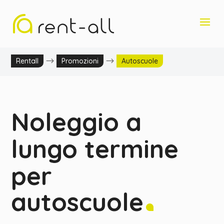
$
$
Rentall
Promozioni
Autoscuole
Noleggio a
lungo termine
per
autoscuole