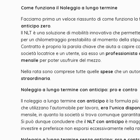
Come funziona il Noleggio a lungo termine
Facciamo prima un veloce riassunto di come funziona la
anticipo zero
.
Il NLT è una soluzione di mobilità innovativa che permet
per un chilometraggio prestabilito al momento della stipu
Contratto è proprio la parola chiave che aiuta a capire co
società locatrice e un utente, sia esso un
professionista 
mensile
per poter usufruire del mezzo.
Nella rata sono comprese tutte quelle
spese
che un autom
straordinaria
.
Noleggio a lungo termine con anticipo: pro e contro
Il noleggio a lungo termine
con anticipo
è la formula più 
che utilizzano l’automobile per lavoro,
era l’unica dispon
mensile, in quanto la società si trova comunque garantita 
Si può dunque concludere che il
NLT con anticipo
è maggi
investire e preferisce non esporsi eccessivamente nella ra
Noleggio a lungo termine senza anticipo: pro e contr