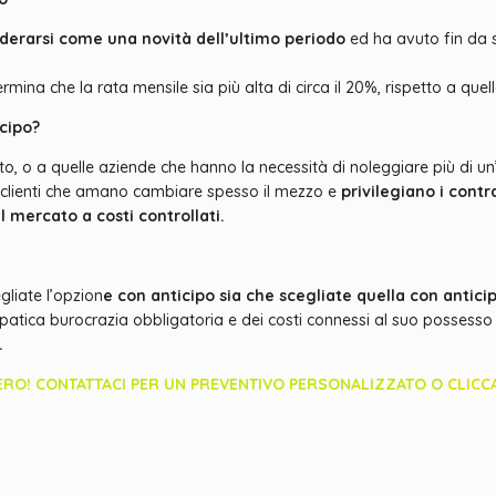
iderarsi come una novità dell’ultimo periodo
ed ha avuto fin da 
rmina che la rata mensile sia più alta di circa il 20%, rispetto a que
icipo?
ato, o a quelle aziende che hanno la necessità di noleggiare più di 
 clienti che amano cambiare spesso il mezzo e
privilegiano i contra
mercato a costi controllati.
egliate l’opzion
e con anticipo sia che scegliate quella con antici
atica burocrazia obbligatoria e dei costi connessi al suo possesso 
.
PO ZERO! CONTATTACI PER UN PREVENTIVO PERSONALIZZATO O
CLICC