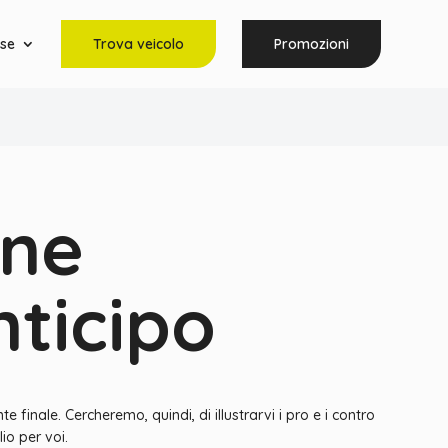
rse
Trova veicolo
Promozioni
ine
ticipo
inale. Cercheremo, quindi, di illustrarvi i pro e i contro
io per voi.