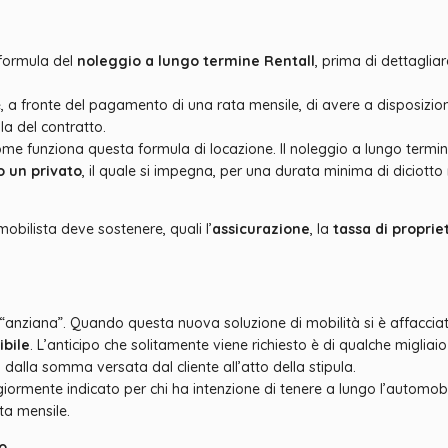
 formula del
noleggio a lungo termine Rentall
, prima di dettagliar
te, a fronte del pagamento di una rata mensile, di avere a disposiz
la del contratto.
me funziona questa formula di locazione. Il noleggio a lungo termine 
o un privato
, il quale si impegna, per una durata minima di diciot
obilista deve sostenere, quali l’
assicurazione
, la
tassa di proprie
“anziana”. Quando questa nuova soluzione di mobilità si è affacciata a
ibile
. L’anticipo che solitamente viene richiesto è di qualche miglia
dalla somma versata dal cliente all’atto della stipula.
ormente indicato per chi ha intenzione di tenere a lungo l’automobi
ta mensile.
o