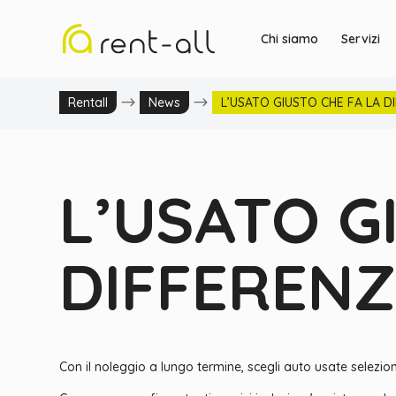
Chi siamo
Servizi
$
$
Rentall
News
L’USATO GIUSTO CHE FA LA D
L’USATO G
DIFFEREN
Con il noleggio a lungo termine, scegli auto usate seleziona