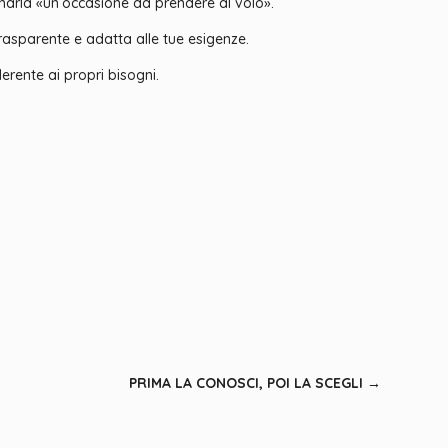
iamarla «un’occasione da prendere al volo».
 trasparente e adatta alle tue esigenze.
erente ai propri bisogni.
PRIMA LA CONOSCI, POI LA SCEGLI
→