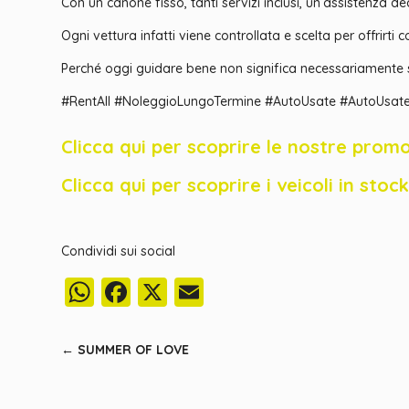
Con un canone fisso, tanti servizi inclusi, un’assistenza 
Ogni vettura infatti viene controllata e scelta per offrirti
Perché oggi guidare bene non significa necessariamente sp
#RentAll #NoleggioLungoTermine #AutoUsate #AutoUsate
Clicca qui per scoprire le nostre promo
Clicca qui per scoprire i veicoli in sto
Condividi sui social
WhatsApp
Facebook
X
Email
←
SUMMER OF LOVE