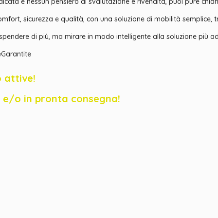
dedicata e nessun pensiero di svalutazione e rivendita, puoi pure ch
 comfort, sicurezza e qualità, con una soluzione di mobilità semplice,
endere di più, ma mirare in modo intelligente alla soluzione più ad
Garantite
 attive!
ck e/o in pronta consegna!