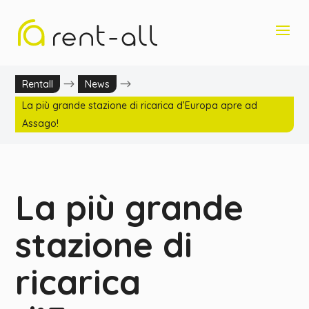
$
$
Rentall
News
La più grande stazione di ricarica d’Europa apre ad
Assago!
La più grande
stazione di
ricarica