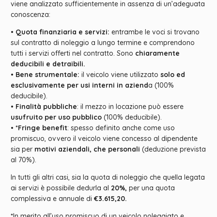
viene analizzato sufficientemente in assenza di un’adeguata
conoscenza:
•
Quota finanziaria e servizi:
entrambe le voci si trovano
sul contratto di noleggio a lungo termine e comprendono
tutti i servizi offerti nel contratto. Sono
chiaramente
deducibili e detraibili.
•
Bene strumentale:
il veicolo viene utilizzato
solo ed
esclusivamente per usi interni in aziend
a (100%
deducibile).
•
Finalità pubbliche
: il mezzo in locazione può essere
usufruito per uso pubblico
(100% deducibile).
•
*Fringe benefit
: spesso definito anche come uso
promiscuo, ovvero il veicolo viene concesso al dipendente
sia per
motivi aziendali, che personali
(deduzione prevista
al 70%).
In tutti gli altri casi, sia la quota di noleggio che quella legata
ai servizi è possibile dedurla al
20%,
per una quota
complessiva e annuale di
€3.615,20.
*
In merito all’uso promiscuo di un veicolo noleggiato e