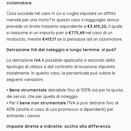
ciclomotore.
Cosa succede nel caso in cui si voglia stipulare un affitto
mensile per una moto? In questo caso il ragguaglio annuo
prevede un limite massimo equivalente a
€3.615,20,
il quale
si riassume in un importo pari a
€775,69
nel caso di un
motociclo, mentre
€413,17
se si pensasse ad un ciclomotore.
Detrazione IVA dal noleggio a lungo termine: si può?
La detrazione
IVA
è possibile applicarla a seconda della
tipologia di utilizzo e dal contratto di locazione stipulato
inizialmente. In questo caso, la percentuale può subire le
seguenti variazioni:
•
Bene strumentale
detraibile fino al 100% sia per la quota
dei servizi, che per quella di noleggio.
• Per il
bene non strumentale
l’IVA si può detrarre fino al
40% (anche in caso di uso promiscuo a dipendenti) per
entrambi i canoni.
Imposte dirette e indirette: occhio alla differenza.