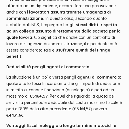
affidato ad un dipendente, occorre fare una precisazione
anche con i
lavoratori assunti tramite un’agenzia di
somministrazione.
In questo caso, secondo quanto
stabilito dall’INPS, l’impiegato ha
gli stessi diritti rispetto
ad un collega assunto direttamente dalla società per la
quale lavora
. Ciò significa che anche con un contratto di
lavoro dell’agenzia di somministrazione, il dipendente può
essere considerato tale e
usufruire quindi del Fringe
benefit
.
Deducibilità per gli agenti di commercio.
La situazione è un po’ diversa per gli
agenti di commercio
:
qualora tu lo fossi ti ricordiamo che gli importi di deduzione
in merito al canone finanziario (di noleggio) è pari ad un
massimo di
€5.164,57.
Per quel che riguarda la quota dei
servizi la percentuale deducibile dal costo massimo fiscale è
pari all’80% della cifra precedente (€5.164,57) ovvero
€4.131,66.
Vantaggi fiscali noleggio a lungo termine motocicli e