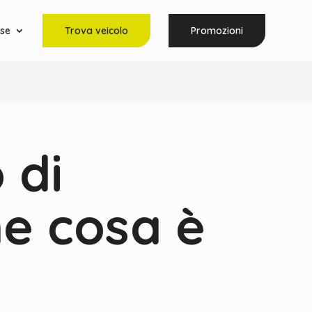
rse
Trova veicolo
Promozioni
 di
ne cosa è