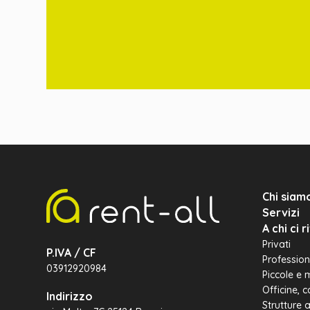
Chi siam
Servizi
A chi ci 
Privati
P.IVA / CF
Professioni
03912920984
Piccole e 
Officine, 
Indirizzo
Strutture 