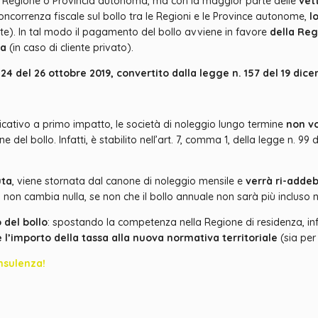
 una Regione o Provincia autonoma, ma con la maggior parte delle
vet
concorrenza fiscale sul bollo tra le Regioni e le Province autonome,
l
ente). In tal modo il pagamento del bollo avviene in favore
della Re
za
(in caso di cliente privato).
24 del 26 ottobre 2019, convertito dalla legge n. 157 del 19 dic
ativo a primo impatto, le società di noleggio lungo termine
non vo
el bollo. Infatti, è stabilito nell’art. 7, comma 1, della legge n. 99 d
uta
, viene stornata dal canone di noleggio mensile e
verrà ri-addeb
za non cambia nulla, se non che il bollo annuale non sarà più incluso 
 del bollo
: spostando la competenza nella Regione di residenza, infa
l’importo della tassa alla nuova normativa territoriale
(sia per
nsulenza!