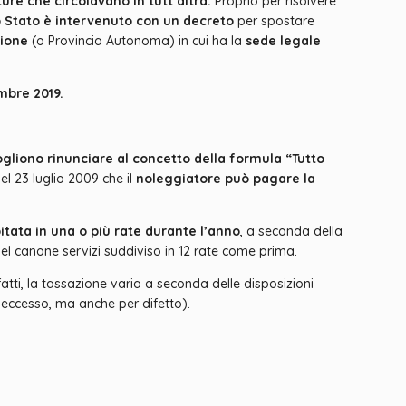
ture che circolavano in tutt’altra.
Proprio per risolvere
o Stato è intervenuto con un decreto
per spostare
gione
(o Provincia Autonoma) in cui ha la
sede legale
embre 2019.
gliono rinunciare al concetto della formula “Tutto
el 23 luglio 2009 che il
noleggiatore può pagare la
itata in una o più rate durante l’anno
, a seconda della
nel canone servizi suddiviso in 12 rate come prima.
tti, la tassazione varia a seconda delle disposizioni
 eccesso, ma anche per difetto).