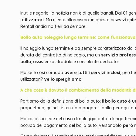
Inutile negarlo: la notizia non è di quelle banali. Dal 01 
utilizzatori
. Ma niente allarmismo: in questa news
vi sp
Rentall andiamo fieri da sempre.
Bollo auto noleggio lungo termine: come funzionava
Il noleggio lungo termine è da sempre caratterizzato dal
durata del contratto di noleggio, ma un
servizio profess
bollo
, assistenza stradale e consulente dedicato.
Ma se è così comodo
avere tutti i servizi inclusi
, perch
utilizzatori?
Ve lo spieghiamo.
A che cosa è dovuto il cambiamento della modalità d
Partiamo dalla definizione di bollo auto: il
bollo auto è u
proprietario, quindi, è tenuto a pagare il bollo per ogni
Ma cosa succede nel caso di noleggio auto a lungo termine?
occupa del pagamento del bollo auto, versandolo
però 