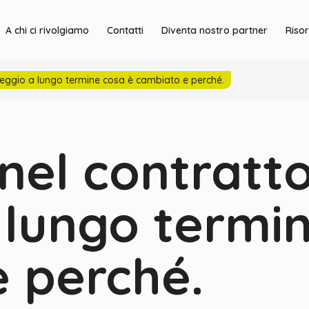
A chi ci rivolgiamo
Contatti
Diventa nostro partner
Riso
oleggio a lungo termine cosa è cambiato e perché.
nel contratto
 lungo termi
 perché.