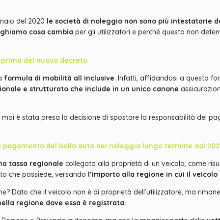
gennaio del 2020
le società di noleggio non sono più intestatarie 
ieghiamo cosa cambia
per gli utilizzatori e perché questo non deter
 prima del nuovo decreto
la
formula di mobilità all inclusive
. Infatti, affidandosi a questa f
ionale e strutturato che include in un unico canone
assicurazion
é mai è stata presa la decisione di spostare la responsabilità del pa
i pagamento del bollo auto nel noleggio lungo termine dal 20
na tassa regionale
collegata alla proprietà di un veicolo, come ris
 auto che possiede, versando
l’importo alla regione in cui il veicolo 
 Dato che il veicolo non è di proprietà dell’utilizzatore, ma rimane i
nella regione dove essa è registrata.