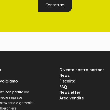
Contattaci
o
Diventa nostro partner
News
rivolgiamo
Fiscalità
FAQ
sti con partita Iva
Newsletter
medie imprese
Area vendite
carrozzerie e gommisti
alberghiere