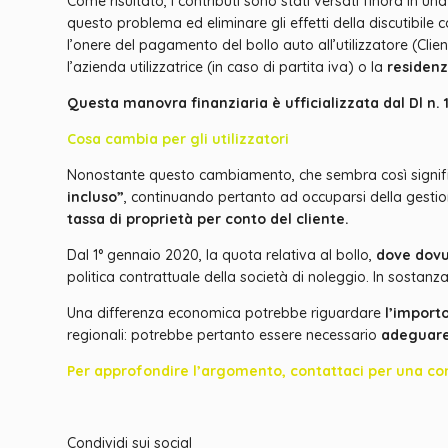
Come risultato, i contributi sono stati versati finora in
questo problema ed eliminare gli effetti della discutibile 
l’onere del pagamento del bollo auto all’utilizzatore (Cli
l’azienda utilizzatrice (in caso di partita iva) o la
residen
Questa manovra finanziaria è ufficializzata dal Dl n. 1
Cosa cambia per gli utilizzatori
Nonostante questo cambiamento, che sembra così signific
incluso”
, continuando pertanto ad occuparsi della gestione d
tassa di proprietà per conto del cliente.
Dal 1° gennaio 2020, la quota relativa al bollo,
dove dov
politica contrattuale della società di noleggio. In sostan
Una differenza economica potrebbe riguardare
l’importo
regionali: potrebbe pertanto essere necessario
adeguare 
Per approfondire l’argomento, contattaci per una co
Condividi sui social