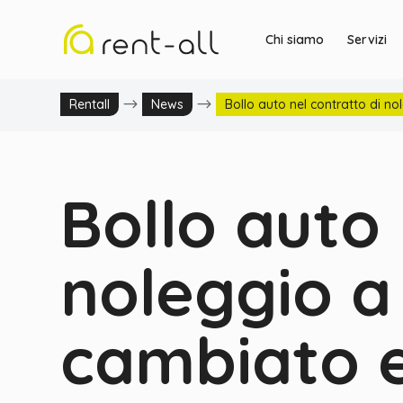
Chi siamo
Servizi
$
$
Rentall
News
Bollo auto nel contratto di n
Bollo auto 
noleggio a
cambiato e