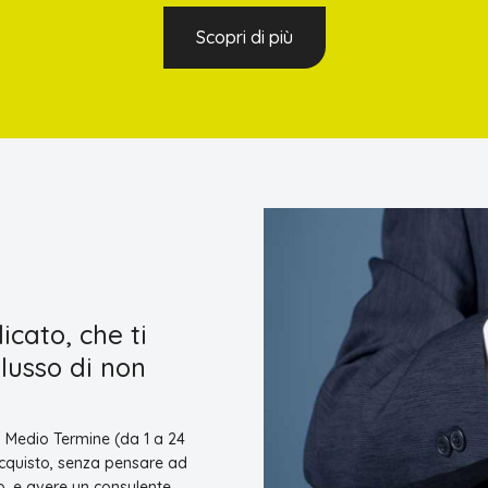
Scopri di più
cato, che ti
 lusso di non
a Medio Termine (da 1 a 24
’acquisto, senza pensare ad
o, e avere un consulente