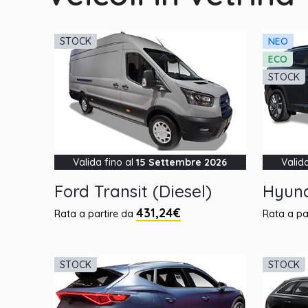
STOCK
NEO
ECO
STOCK
Valida fino al
15 Settembre 2026
Valid
Ford Transit (Diesel)
Hyund
431,24€
Rata a partire da
Rata a pa
STOCK
STOCK