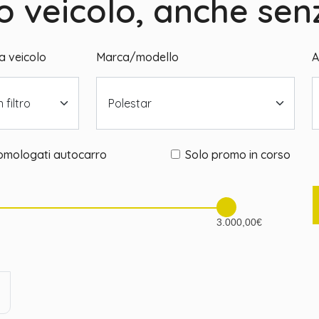
vo veicolo, anche sen
a veicolo
Marca/modello
A
 filtro
Polestar
omologati autocarro
Solo promo in corso
3.000,00€