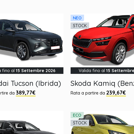
NEO
STOCK
a fino al
15 Settembre 2026
Valida fino al
15 Settembr
ai Tucson (Ibrida)
Skoda Kamiq (Ben
389,77€
239,67€
rtire da
Rata a partire da
ECO
STOCK