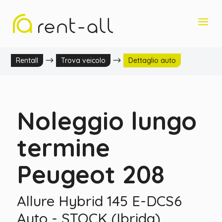
$
$
Rentall
Trova veicolo
Dettaglio auto
Noleggio lungo
termine
Peugeot 208
Allure Hybrid 145 E-DCS6
Auto - STOCK (Ibrida)