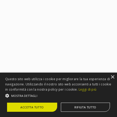
×
Questo sito web utilizza i cookie per migliorare la tua esperienza di
navigazione. Utilizzando il nostro sito web acconsenti a tutti i cookie
in conformità con la nostra policy per i cookie.
Leggi di più
MOSTRA DETTAGLI
ACCETTA TUTTO
RIFIUTA TUTTO